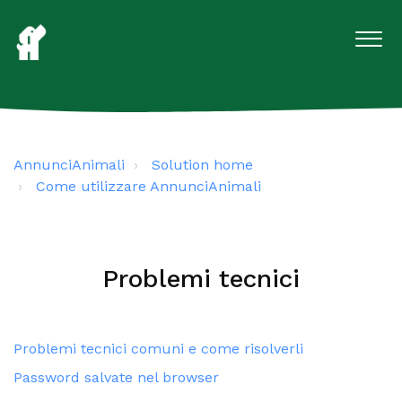
AnnunciAnimali
Solution home
Come utilizzare AnnunciAnimali
Problemi tecnici
Problemi tecnici comuni e come risolverli
Password salvate nel browser