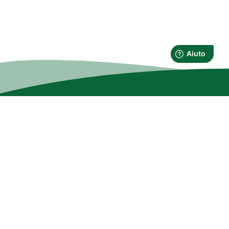
Non riesci a trovare quello
che stai cercando?
Lascia che ti aiutiamo ora!